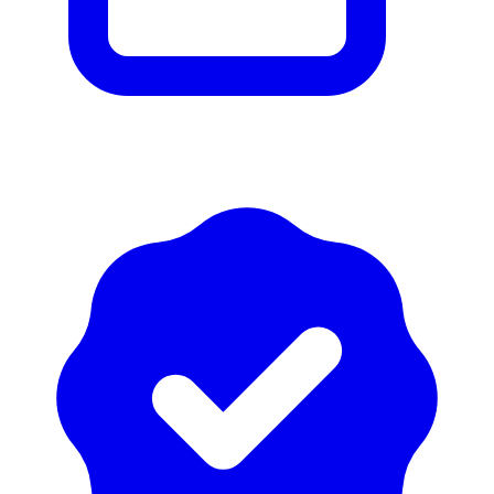
reduce((acc, val)