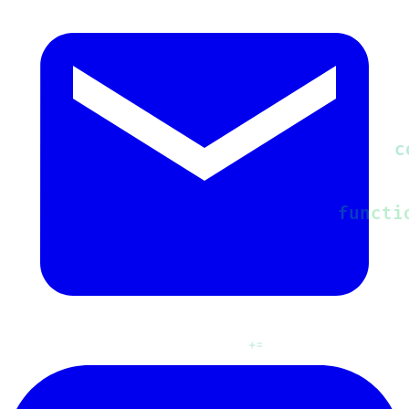
hover:
++
&&
===
return