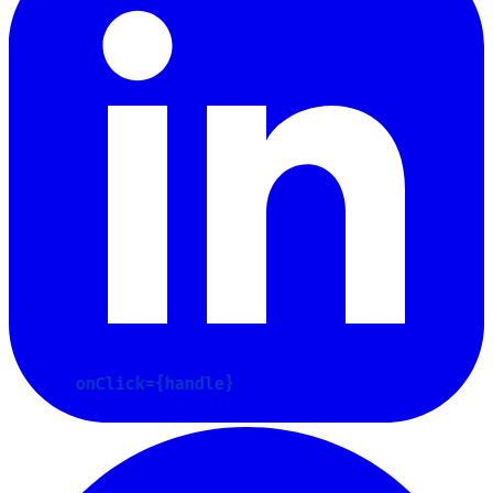
SELECT * FROM
await
display: flex;