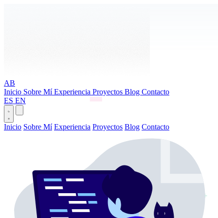
&&
AB
Inicio
Sobre Mí
Experiencia
Proyectos
Blog
Contacto
ES
EN
Inicio
Sobre Mí
Experiencia
Proyectos
Blog
Contacto
interf